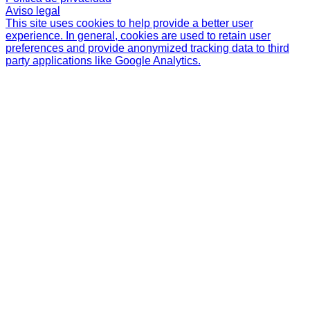
Aviso legal
This site uses cookies to help provide a better user
experience. In general, cookies are used to retain user
preferences and provide anonymized tracking data to third
party applications like Google Analytics.